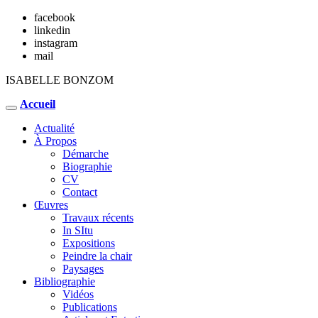
facebook
linkedin
instagram
mail
ISABELLE BONZOM
Accueil
Actualité
À Propos
Démarche
Biographie
CV
Contact
Œuvres
Travaux récents
In SItu
Expositions
Peindre la chair
Paysages
Bibliographie
Vidéos
Publications